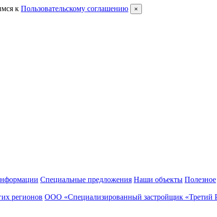
имся к
Пользовательскому соглашению
×
информации
Специальные предложения
Наши объекты
Полезное
гих регионов
ООО «Специализированный застройщик «Третий 