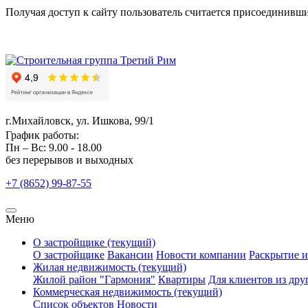
Получая доступ к сайту пользователь считается присоединивш
г.Михайловск, ул. Ишкова, 99/1
График работы:
Пн – Вс: 9.00 - 18.00
без перерывов и выходных
+7 (8652)
99-87-55
Меню
О застройщике
(текущий)
О застройщике
Вакансии
Новости компании
Раскрытие 
Жилая недвижимость
(текущий)
Жилой район "Гармония"
Квартиры
Для клиентов из дру
Коммерческая недвижимость
(текущий)
Список объектов
Новости