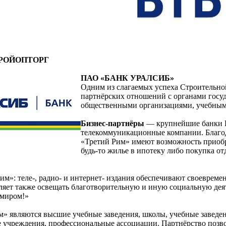
РОЙОПТОРГ
ПАО «БАНК УРАЛСИБ»
Одним из слагаемых успеха Строительно
партнёрских отношений с органами госу
общественными организациями, учебным
Бизнес-партнёры
— крупнейшие банки Ро
телекоммуникационные компании. Благо
«Третий Рим» имеют возможность приобр
будь-то жилье в ипотеку либо покупка о
м»: теле-, радио- и интернет- издания обеспечивают своевре
ляет также освещать благотворительную и иную социальную де
 миром!»
» являются высшие учебные заведения, школы, учебные заведен
 учреждения, профессиональные ассоциации. Партнёрство позво