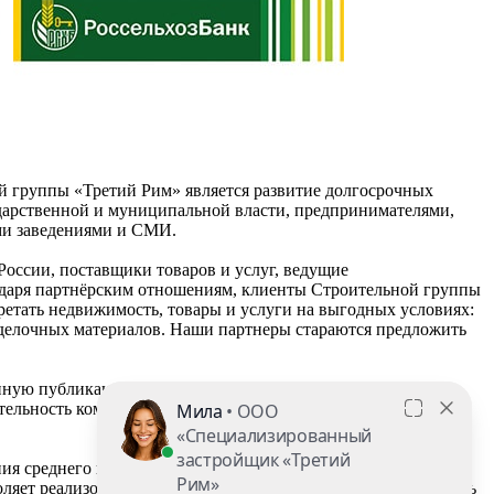
й группы «Третий Рим» является развитие долгосрочных
дарственной и муниципальной власти, предпринимателями,
и заведениями и СМИ.
ссии, поставщики товаров и услуг, ведущие
даря партнёрским отношениям, клиенты Строительной группы
етать недвижимость, товары и услуги на выгодных условиях:
тделочных материалов. Наши партнеры стараются предложить
менную публикацию информации о деятельности компаниии и
ятельность компании. Примером может быть проведенный
ия среднего профессионального образования, общественные
ляет реализовывать социально-значимые проекты, привлекать